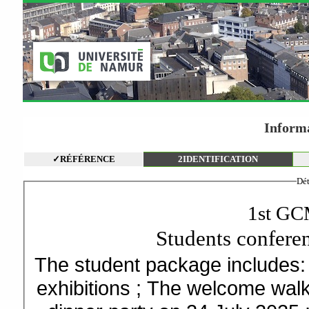
Inform
✓
RÉFÉRENCE
2
IDENTIFICATION
Dét
1st GC
Students confere
The student package includes:
exhibitions ; The welcome walk