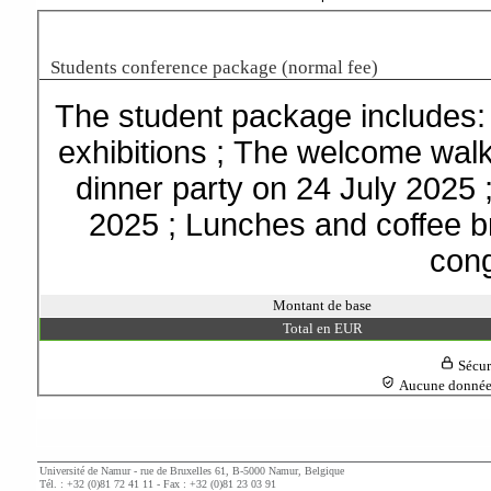
Students conference package (normal fee)
The student package includes:
exhibitions ; The welcome walk
dinner party on 24 July 2025
2025 ; Lunches and coffee b
con
Montant de base
Total en EUR
Sécur
Aucune donnée d
Université de Namur - rue de Bruxelles 61, B-5000 Namur, Belgique
Tél. : +32 (0)81 72 41 11 - Fax : +32 (0)81 23 03 91